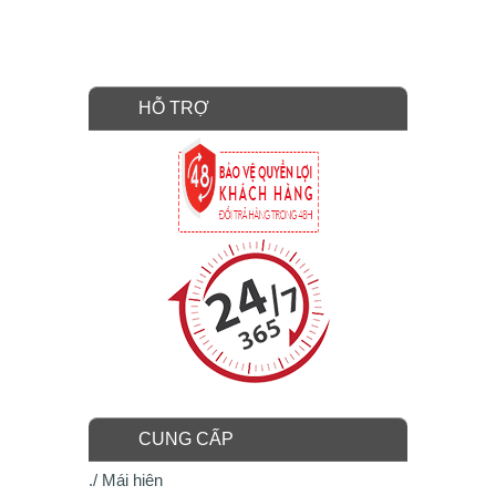
HỖ TRỢ
CUNG CẤP
./ Mái hiên