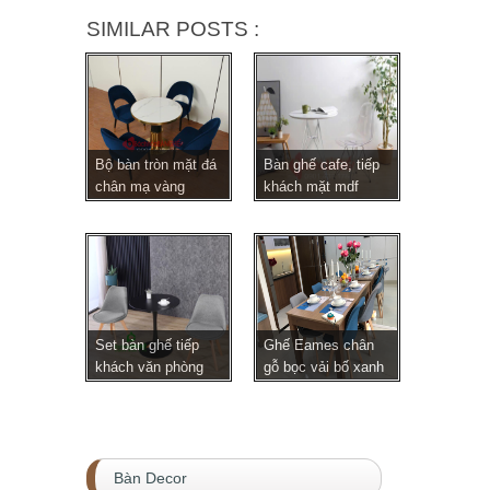
SIMILAR POSTS :
Bộ bàn tròn mặt đá
Bàn ghế cafe, tiếp
chân mạ vàng
khách mặt mdf
ghế...
ch...
Set bàn ghế tiếp
Ghế Eames chân
khách văn phòng
gỗ bọc vải bố xanh
gh...
x...
Bàn Decor