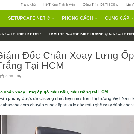
Trang chủ
Hệ Thống Thành Viên
Công Trình Đã Thi Công
Lĩnh
SETUPCAFE.NET ©
PHONG CÁCH
CUNG CẤP
N CAFE THIẾT KẾ ĐẸP
LÀM THẾ NÀO ĐỂ KINH DOANH QUÁN CAFE HIỆ
Giám Đốc Chân Xoay Lưng Ốp
Trắng Tại HCM
t
23:39
c chân xoay lưng ốp gỗ màu nâu, màu trắng tại HCM
 văn phòng
được ưa chuộng nhất hiện nay trên thị trường Việt Nam l
oabanghe.com chuyên cung cấp sỉ và lẻ các mẫu ghế xoay dành cho v