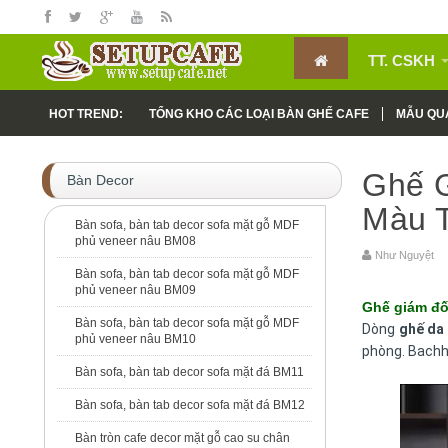
TT. CSKH
HOT TREND:
TỔNG KHO CÁC LOẠI BÀN GHẾ CAFE
MẪU QUÁ
MẪU CÔNG TRÌNH THI CÔNG CAFE
Ghế 
Bàn Decor
Màu 
Bàn sofa, bàn tab decor sofa mặt gỗ MDF
phủ veneer nâu BM08
Như Nguyệ
Bàn sofa, bàn tab decor sofa mặt gỗ MDF
phủ veneer nâu BM09
Ghế giám đố
Bàn sofa, bàn tab decor sofa mặt gỗ MDF
Dòng
ghế da
phủ veneer nâu BM10
phòng. Bachh
Bàn sofa, bàn tab decor sofa mặt đá BM11
Bàn sofa, bàn tab decor sofa mặt đá BM12
Bàn tròn cafe decor mặt gỗ cao su chân