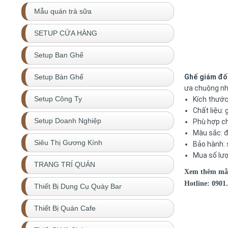
Mẫu quán trà sữa
SETUP CỬA HÀNG
Setup Ban Ghế
Ghế giám đố
Setup Bàn Ghế
ưa chuộng nh
Setup Công Ty
Kích thước
Chất liệu:
Setup Doanh Nghiệp
Phù hợp ch
Màu sắc: đ
Siêu Thị Gương Kính
Bảo hành: 
Mua số lượ
TRANG TRÍ QUÁN
Xem thêm m
Hotline: 0901.
Thiết Bị Dụng Cụ Quày Bar
Thiết Bị Quán Cafe