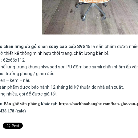
c chân lưng ốp gỗ chân xoay cao cấp SVG15
là sản phẩm được nhiều
ờ t
hiết kế thông minh hợp thời trang, chất lượng bền bỉ.
 : 62x66x112.
 ghế lưng trung khung plywood sơn PU đệm bọc simili chân nhôm ốp vân 
o: trưởng phòng / giám đốc.
en – kem – nâu.
sản phẩm được bảo hành 12 tháng lỗi kỹ thuật do nhà sản xuất.
ng nhiều, gọi để được giá tốt.
ẫu
Bàn ghế văn phòng
khác tại:
https://bachhoabanghe.com/ban-ghe-van-
438.178 (zalo)