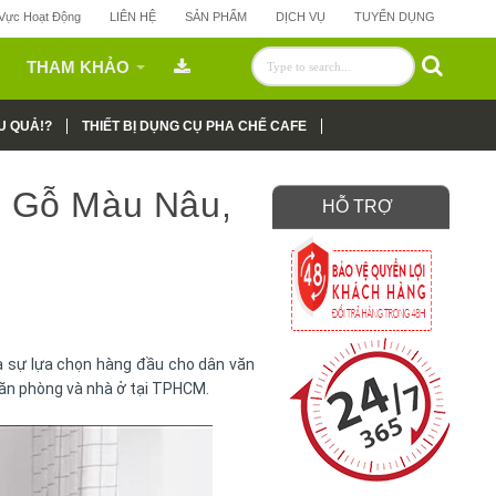
 Vực Hoạt Động
LIÊN HỆ
SẢN PHẨM
DỊCH VỤ
TUYỂN DỤNG
THAM KHẢO
U QUẢ!?
THIẾT BỊ DỤNG CỤ PHA CHẾ CAFE
 Gỗ Màu Nâu,
HỖ TRỢ
à sự lựa chọn hàng đầu cho dân văn
ăn phòng và nhà ở tại TPHCM.