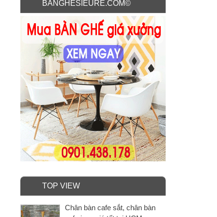
BANGHESIEURE.COM©
TOP VIEW
Chân bàn cafe sắt, chân bàn