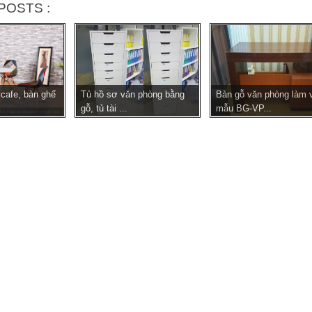
POSTS :
cafe, bàn ghế
Tủ hồ sơ văn phòng bằng
Bàn gỗ văn phòng làm 
gỗ, tủ tài ...
mẫu BG-VP...