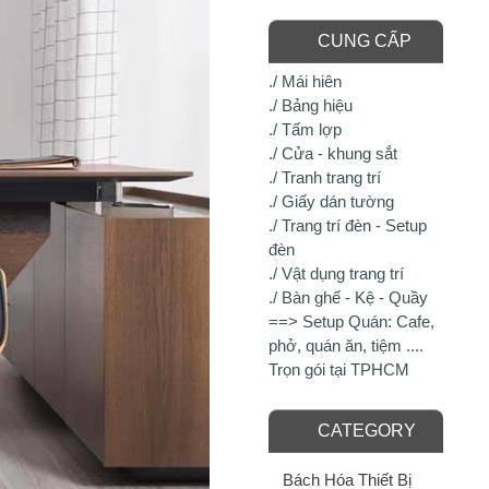
CUNG CẤP
./ Mái hiên
./ Bảng hiệu
./ Tấm lợp
./ Cửa - khung sắt
./ Tranh trang trí
./ Giấy dán tường
./ Trang trí đèn - Setup
đèn
./ Vật dụng trang trí
./ Bàn ghế - Kệ - Quầy
==> Setup Quán: Cafe,
phở, quán ăn, tiệm ....
Trọn gói tại TPHCM
CATEGORY
Bách Hóa Thiết Bị