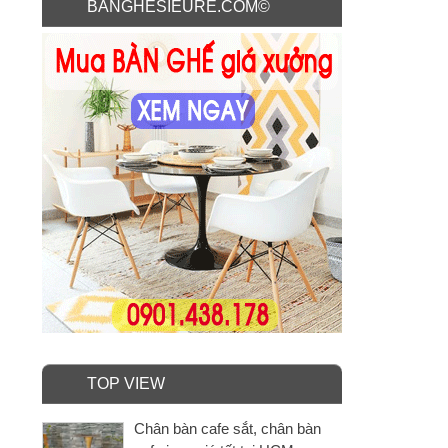
BANGHESIEURE.COM©
TOP VIEW
Chân bàn cafe sắt, chân bàn