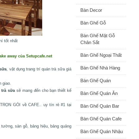
Bàn Decor
Bàn Ghế Gỗ
Bàn Ghế Mặt Gỗ
hí tốt nhất
Chân Sắt
Bàn Ghế Ngoại Thất
take away của Setupcafe.net
Bàn Ghế Nhà Hàng
 sữa
, vật dụng trang trí quán trà sữa giá
Bàn Ghế Quán
 giao.
 trà sữa
sẽ mang đến cho bạn thiết kế
Bàn Ghế Quán Ăn
L TRỌN GÓI về CAFE.. uy tín rẻ #1 tại
Bàn Ghế Quán Bar
Bàn Ghế Quán Cafe
p tường, sàn gỗ, bảng hiệu, bảng quảng
Bàn Ghế Quán Nhậu