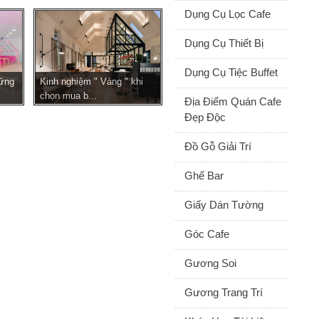
Dụng Cụ Lọc Cafe
Dụng Cụ Thiết Bị
Dụng Cụ Tiệc Buffet
hững
Kinh nghiệm " Vàng " khi
chọn mua b...
Địa Điểm Quán Cafe
Đẹp Độc
Đồ Gỗ Giải Trí
Ghế Bar
Giấy Dán Tường
Góc Cafe
Gương Soi
Gương Trang Trí