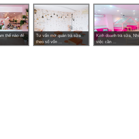
àm thế nào để
Tư vấn mở quán trà sữa
Kinh doanh trà sữa, N
theo số vốn ...
việc cần ...