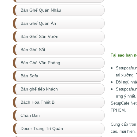
Bàn Ghế Quán Nhậu
Bàn Ghế Quán Ăn
Bàn Ghế Sân Vườn
Bàn Ghế Sắt
Tại sao bạn n
Bàn Ghế Văn Phòng
Setupcafe.
tại xưởng. 
Bàn Sofa
Đội ngũ nhâ
Bàn ghế tiếp khách
Setupcafe.
ưng ý nhất,
Bách Hóa Thiết Bị
SetupCafe.Net
TPHCM.
Chân Bàn
Cung cấp trọn 
Decor Trang Trí Quán
cáo, mái hiên,