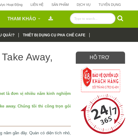
 Vực Hoạt Động
LIÊN HỆ
SẢN PHẨM
DỊCH VỤ
TUYỂN DỤNG
THAM KHẢO
U QUẢ!?
THIẾT BỊ DỤNG CỤ PHA CHẾ CAFE
 Take Away,
HỖ TRỢ
net là đơn vị nhiều năm kinh nghiệm
take away. Chúng tôi thi công trọn gói
g năm gần đây. Quán có diện tích nhỏ,