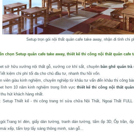
Setup trọn gói nội thất quán cafe take away, nhận đi tỉnh chi p
ên chọn Setup quán cafe take away, thiết kế thi công nội thất quán cafe 
net sở hữu xưởng nội thất gỗ, xưởng cơ khí sắt, chuyên
bàn ghế quán trà
Tiết kiệm chi phí tối đa cho chủ đầu tư, nhanh thu hồi vốn.
n viên giàu kinh nghiệm, chuyên nghiệp từ khâu tư vấn đến khâu thi công bàn
net hơn 10 năm kinh nghiệm trong lĩnh vực
thiết kế thi công nội thất quán
 thu hút khách hàng nhất.
: Setup Thiết kế - thi công trang trí sửa chữa Nội Thất, Ngoại Thất FUL
gói:Trang trí đèn, giấy dán tường, tranh dán tường, tấm ốp 3D, Ốp trần, ố
 mái xếp, tấm lợp lấy sáng thông minh, sàn gỗ...