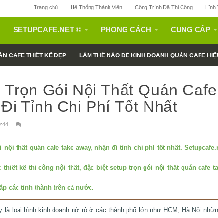
Trang chủ
Hệ Thống Thành Viên
Công Trình Đã Thi Công
Lĩnh
SETUPCAFE.NET ©
PHONG CÁCH
CUNG CẤP
N CAFE THIẾT KẾ ĐẸP
LÀM THẾ NÀO ĐỂ KINH DOANH QUÁN CAFE HIỆ
 Trọn Gói Nội Thất Quán Cafe
Đi Tỉnh Chi Phí Tốt Nhất
9:44
i nội thất quán cafe take away, nhận đi tỉnh chi phí tốt nhất.
Setupcafe.
c thiết kế thi công nội thất, đặc biệt setup trọn gói nội thất quán cafe 
hắp các tỉnh thành trên cả nước.
y là loại hình kinh doanh nở rộ ở các thành phố lớn như HCM, Hà Nội nhữn