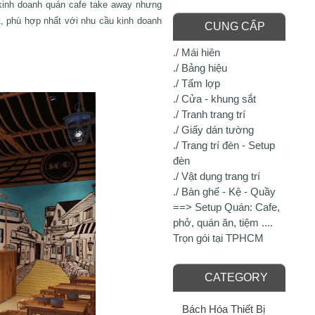
 kinh doanh quán cafe take away nhưng
t, phù hợp nhất với nhu cầu kinh doanh
CUNG CẤP
./ Mái hiên
./ Bảng hiệu
./ Tấm lợp
./ Cửa - khung sắt
./ Tranh trang trí
./ Giấy dán tường
./ Trang trí đèn - Setup
đèn
./ Vật dụng trang trí
./ Bàn ghế - Kệ - Quầy
==> Setup Quán: Cafe,
phở, quán ăn, tiệm ....
Trọn gói tại TPHCM
CATEGORY
Bách Hóa Thiết Bị