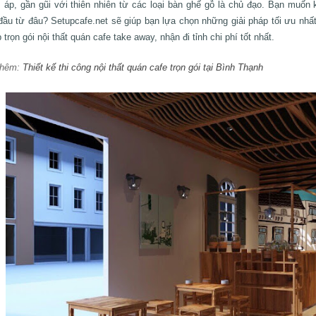
 áp, gần gũi với thiên nhiên từ các loại bàn ghế gỗ là chủ đạo. Bạn muốn
đầu từ đâu? Setupcafe.net sẽ giúp bạn lựa chọn những giải pháp tối ưu nhấ
trọn gói nội thất quán cafe take away, nhận đi tỉnh chi phí tốt nhất.
thêm:
Thiết kế thi công nội thất quán cafe trọn gói tại Bình Thạnh