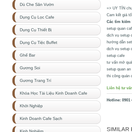
Dù Che Sân Vườn
=> UY TÍN chu
Cam kết giá t
Dụng Cụ Lọc Cafe
Các tìm kiếm 
setup quan ca
Dụng Cụ Thiết Bị
dịch vụ setup 
hướng dẫn set
Dụng Cụ Tiệc Buffet
dịch vụ setup 
Ghế Bar
setup cafe
tư vấn mở quá
Gương Soi
setup quan an
thi công quán 
Gương Trang Trí
Liên hệ tư vấn
Khóa Học Tài Liệu Kinh Doanh Cafe
Hotline: 0901
Khởi Nghiệp
Kinh Doanh Cafe Sạch
SIMILAR 
Kinh Nghiệm