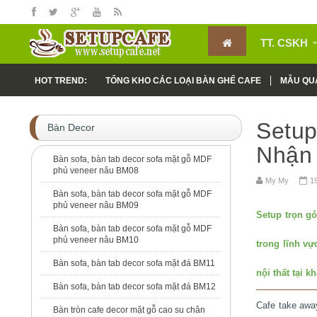
TT. CSKH
HOT TREND:
TỔNG KHO CÁC LOẠI BÀN GHẾ CAFE
MẪU QUÁ
MẪU CÔNG TRÌNH THI CÔNG CAFE
Setup
Bàn Decor
Nhận 
Bàn sofa, bàn tab decor sofa mặt gỗ MDF
phủ veneer nâu BM08
My My
1
Bàn sofa, bàn tab decor sofa mặt gỗ MDF
phủ veneer nâu BM09
Setup trọn gó
Bàn sofa, bàn tab decor sofa mặt gỗ MDF
phủ veneer nâu BM10
trong lĩnh vự
Bàn sofa, bàn tab decor sofa mặt đá BM11
nội thất tại k
Bàn sofa, bàn tab decor sofa mặt đá BM12
Cafe take awa
Bàn tròn cafe decor mặt gỗ cao su chân