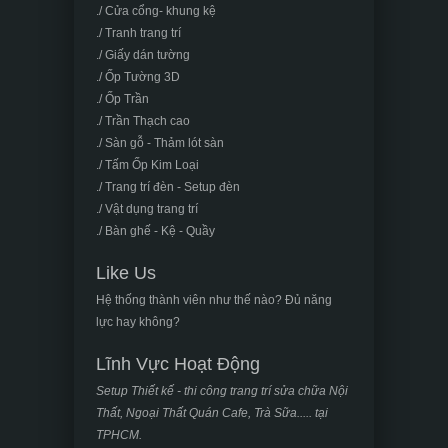
./ Cửa cổng- khung kệ
./ Tranh trang trí
./ Giấy dán tường
./ Ốp Tường 3D
./ Ốp Trần
./ Trần Thạch cao
./ Sàn gỗ - Thảm lót sàn
./ Tấm Ốp Kim Loại
./ Trang trí đèn - Setup đèn
./ Vật dụng trang trí
./ Bàn ghế - Kệ - Quầy
Like Us
Hệ thống thành viên như thế nào? Đủ năng
lực hay không?
Lĩnh Vực Hoạt Động
Setup Thiết kế - thi công trang trí sửa chữa Nội
Thất, Ngoại Thất Quán Cafe, Trà Sữa..... tại
TPHCM.