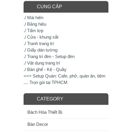
CUNG CẤP
./ Mái hiên
./ Bảng hiệu
./ Tấm lợp
./ Cửa - khung sắt
./ Tranh trang trí
./ Giấy dán tường
./ Trang trí đèn - Setup đèn
./ Vật dụng trang trí
./ Bàn ghế - Kệ - Quầy
==> Setup Quán: Cafe, phở, quán ăn, tiệm
.... Trọn gói tại TPHCM
CATEGORY
Bách Hóa Thiết Bị
Bàn Decor