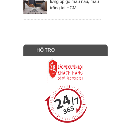
lưng ốp gỗ màu nâu, màu
trắng tại HCM
HỖ TRỢ