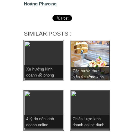
Hoàng Phương
SIMILAR POSTS :
Xu hướng kinh
Các bước thực
doanh đồ phong
hiện ý tưởng kinh
thủy o...
doa...
4 lý do nên kinh
Chiến lược kinh
doanh online
doanh online dành
c...