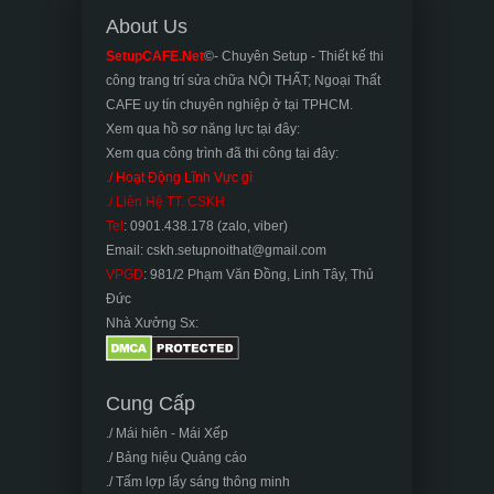
About Us
SetupCAFE.Net
©- Chuyên Setup - Thiết kế thi
công trang trí sửa chữa NỘI THẤT; Ngoại Thất
CAFE uy tín chuyên nghiệp ở tại TPHCM.
Xem qua hồ sơ năng lực tại đây:
Xem qua công trình đã thi công tại đây:
./ Hoạt Động Lĩnh Vực gì
./ Liên Hệ TT. CSKH
Tel
: 0901.438.178 (zalo, viber)
Email: cskh.setupnoithat@gmail.com
VPGD
: 981/2 Phạm Văn Đồng, Linh Tây, Thủ
Đức
Nhà Xưởng Sx:
Cung Cấp
./ Mái hiên - Mái Xếp
./ Bảng hiệu Quảng cáo
./ Tấm lợp lấy sáng thông minh