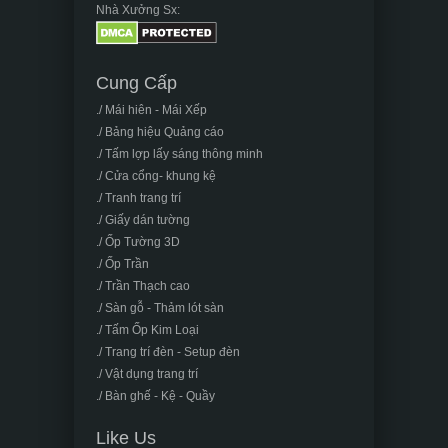
Nhà Xưởng Sx:
Cung Cấp
./ Mái hiên - Mái Xếp
./ Bảng hiệu Quảng cáo
./ Tấm lợp lấy sáng thông minh
./ Cửa cổng- khung kệ
./ Tranh trang trí
./ Giấy dán tường
./ Ốp Tường 3D
./ Ốp Trần
./ Trần Thạch cao
./ Sàn gỗ - Thảm lót sàn
./ Tấm Ốp Kim Loại
./ Trang trí đèn - Setup đèn
./ Vật dụng trang trí
./ Bàn ghế - Kệ - Quầy
Like Us