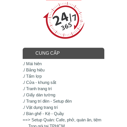
CUNG CẤP
./ Mái hiên
./ Bảng hiệu
./ Tấm lợp
./ Cửa - khung sắt
./ Tranh trang trí
./ Giấy dán tường
./ Trang trí đèn - Setup đèn
./ Vật dụng trang trí
./ Bàn ghế - Kệ - Quầy
==> Setup Quán: Cafe, phở, quán ăn, tiệm
.... Trọn gói tại TPHCM