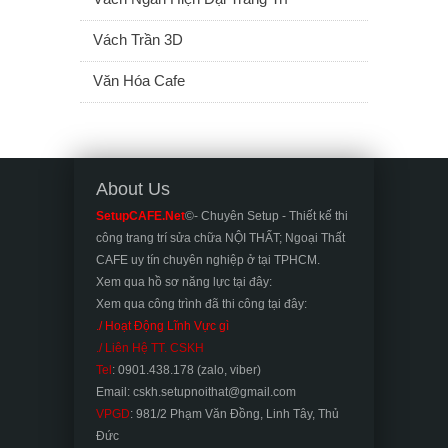
Vách Trần 3D
Văn Hóa Cafe
About Us
SetupCAFE.Net
©- Chuyên Setup - Thiết kế thi
công trang trí sửa chữa NỘI THẤT; Ngoại Thất
CAFE uy tín chuyên nghiệp ở tại TPHCM.
Xem qua hồ sơ năng lực tại đây:
Xem qua công trình đã thi công tại đây:
./ Hoạt Động Lĩnh Vực gì
./ Liên Hệ TT. CSKH
Tel
: 0901.438.178 (zalo, viber)
Email: cskh.setupnoithat@gmail.com
VPGD
: 981/2 Phạm Văn Đồng, Linh Tây, Thủ
Đức