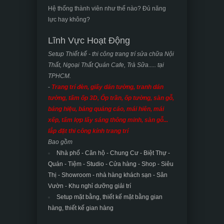
Hệ thống thành viên như thế nào? Đủ năng
lực hay không?
Lĩnh Vực Hoạt Động
Setup Thiết kế - thi công trang trí sửa chữa Nội
Thất, Ngoại Thất Quán Cafe, Trà Sữa..... tại
TPHCM.
-
Trang trí đèn, giấy dán tường, tranh dán
tường, tấm ốp 3D, Ốp trần, ốp tường, sàn gỗ,
bảng hiệu, bảng quảng cáo, mái hiên, mái
xếp, tấm lợp lấy sáng thông minh, sàn gỗ...
lắp đặt thi công kính trang trí
Bao gồm
Nhà phố - Căn hộ - Chung Cư - Biệt Thự -
Quán - Tiệm - Studio - Cửa hàng - Shop - Siêu
Thị - Showroom - nhà hàng khách sạn -
Sân
Vườn - Khu nghỉ dưỡng giải trí
Setup mặt bằng, thiết kế mặt bằng gian
hàng, thiết kế gian hàng