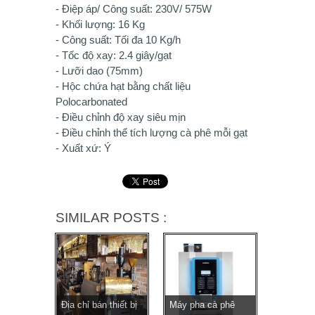
- Điệp áp/ Công suất: 230V/ 575W
- Khối lượng: 16 Kg
- Công suất: Tối đa 10 Kg/h
- Tốc độ xay: 2.4 giây/gạt
- Lưỡi dao (75mm)
- Hộc chứa hạt bằng chất liệu
Polocarbonated
- Điều chỉnh độ xay siêu mịn
- Điều chỉnh thể tích lượng cà phê mỗi gạt
- Xuất xứ: Ý
SIMILAR POSTS :
Địa chỉ bán thiết bị
Máy pha cà phê