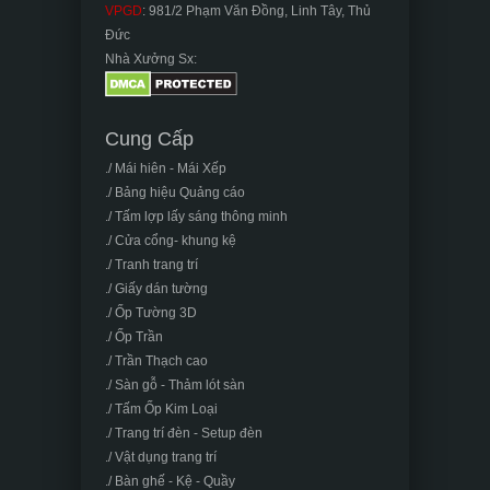
VPGD
: 981/2 Phạm Văn Đồng, Linh Tây, Thủ
Đức
Nhà Xưởng Sx:
Cung Cấp
./ Mái hiên - Mái Xếp
./ Bảng hiệu Quảng cáo
./ Tấm lợp lấy sáng thông minh
./ Cửa cổng- khung kệ
./ Tranh trang trí
./ Giấy dán tường
./ Ốp Tường 3D
./ Ốp Trần
./ Trần Thạch cao
./ Sàn gỗ - Thảm lót sàn
./ Tấm Ốp Kim Loại
./ Trang trí đèn - Setup đèn
./ Vật dụng trang trí
./ Bàn ghế - Kệ - Quầy