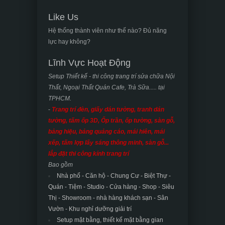
Like Us
Hệ thống thành viên như thế nào? Đủ năng
lực hay không?
Lĩnh Vực Hoạt Động
Setup Thiết kế - thi công trang trí sửa chữa Nội
Thất, Ngoại Thất Quán Cafe, Trà Sữa..... tại
TPHCM.
-
Trang trí đèn, giấy dán tường, tranh dán
tường, tấm ốp 3D, Ốp trần, ốp tường, sàn gỗ,
bảng hiệu, bảng quảng cáo, mái hiên, mái
xếp, tấm lợp lấy sáng thông minh, sàn gỗ...
lắp đặt thi công kính trang trí
Bao gồm
Nhà phố - Căn hộ - Chung Cư - Biệt Thự -
Quán - Tiệm - Studio - Cửa hàng - Shop - Siêu
Thị - Showroom - nhà hàng khách sạn -
Sân
Vườn - Khu nghỉ dưỡng giải trí
Setup mặt bằng, thiết kế mặt bằng gian