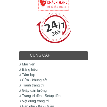
CUNG CẤP
./ Mái hiên
./ Bảng hiệu
./ Tấm lợp
./ Cửa - khung sắt
./ Tranh trang trí
./ Giấy dán tường
./ Trang trí đèn - Setup đèn
./ Vật dụng trang trí
./ Bàn ghế - Kệ - Quầy