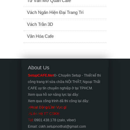
Tư Vấn Mở Quán Cafe
Vách Ngăn Hiện Đại Trang Trí
Vách Trần 3D
Văn Hóa Cafe
About Us
SetupCAFE.Net
©- Chuyên Setup - Thiết kế thi
công trang trí sửa chữa NỘI THẤT; Ngoại Thất
CAFE uy tín chuyên nghiệp ở tại TPHCM.
Xem qua hồ sơ năng lực tại đây:
Xem qua công trình đã thi công tại đây:
./ Hoạt Động Lĩnh Vực gì
./ Liên Hệ TT. CSKH
Tel
: 0901.438.178 (zalo, viber)
Email: cskh.setupnoithat@gmail.com