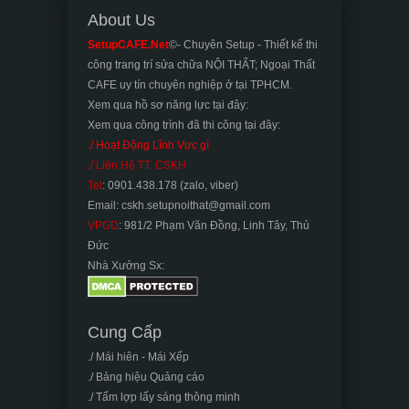
About Us
SetupCAFE.Net
©- Chuyên Setup - Thiết kế thi
công trang trí sửa chữa NỘI THẤT; Ngoại Thất
CAFE uy tín chuyên nghiệp ở tại TPHCM.
Xem qua hồ sơ năng lực tại đây:
Xem qua công trình đã thi công tại đây:
./ Hoạt Động Lĩnh Vực gì
./ Liên Hệ TT. CSKH
Tel
: 0901.438.178 (zalo, viber)
Email: cskh.setupnoithat@gmail.com
VPGD
: 981/2 Phạm Văn Đồng, Linh Tây, Thủ
Đức
Nhà Xưởng Sx:
Cung Cấp
./ Mái hiên - Mái Xếp
./ Bảng hiệu Quảng cáo
./ Tấm lợp lấy sáng thông minh