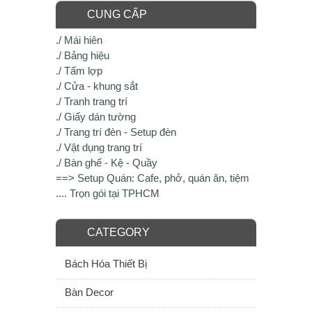
CUNG CẤP
./ Mái hiên
./ Bảng hiệu
./ Tấm lợp
./ Cửa - khung sắt
./ Tranh trang trí
./ Giấy dán tường
./ Trang trí đèn - Setup đèn
./ Vật dụng trang trí
./ Bàn ghế - Kệ - Quầy
==> Setup Quán: Cafe, phở, quán ăn, tiệm
.... Trọn gói tại TPHCM
CATEGORY
Bách Hóa Thiết Bị
Bàn Decor