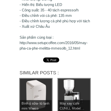
- Hiển thị: Biểu tượng LED
- Công suất: 35 - 40 tách espresso/h
- Điều chỉnh vòi cà phê: 135 mm
- Điều chỉnh lượng cà phê phù hợp với tách
- Xuất xứ Châu Âu
Sản phẩm cùng loại :
http://www.setupcoffee.com/2016/05/may-
pha-ca-phe-melitta-mmesolb_12.html
SIMILAR POSTS :
Bình ủ sữa- tủ lạnh
Máy xay cafe
mini Waeco
CUNILL Model: