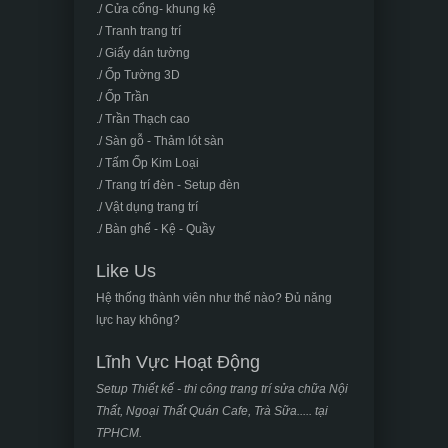
./ Cửa cổng- khung kệ
./ Tranh trang trí
./ Giấy dán tường
./ Ốp Tường 3D
./ Ốp Trần
./ Trần Thạch cao
./ Sàn gỗ - Thảm lót sàn
./ Tấm Ốp Kim Loại
./ Trang trí đèn - Setup đèn
./ Vật dụng trang trí
./ Bàn ghế - Kệ - Quầy
Like Us
Hệ thống thành viên như thế nào? Đủ năng
lực hay không?
Lĩnh Vực Hoạt Động
Setup Thiết kế - thi công trang trí sửa chữa Nội
Thất, Ngoại Thất Quán Cafe, Trà Sữa..... tại
TPHCM.