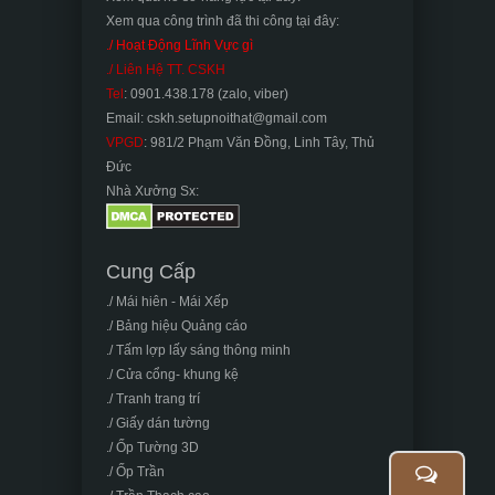
Xem qua công trình đã thi công tại đây:
./ Hoạt Động Lĩnh Vực gì
./ Liên Hệ TT. CSKH
Tel
: 0901.438.178 (zalo, viber)
Email: cskh.setupnoithat@gmail.com
VPGD
: 981/2 Phạm Văn Đồng, Linh Tây, Thủ
Đức
Nhà Xưởng Sx:
Cung Cấp
./ Mái hiên - Mái Xếp
./ Bảng hiệu Quảng cáo
./ Tấm lợp lấy sáng thông minh
./ Cửa cổng- khung kệ
./ Tranh trang trí
./ Giấy dán tường
./ Ốp Tường 3D
./ Ốp Trần