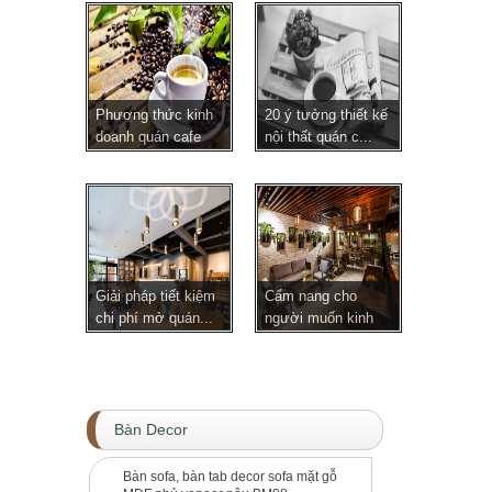
Phương thức kinh
20 ý tưởng thiết kế
doanh quán cafe
nội thất quán c...
hi...
Giải pháp tiết kiệm
Cẩm nang cho
chi phí mở quán...
người muốn kinh
doanh ...
Bàn Decor
Bàn sofa, bàn tab decor sofa mặt gỗ