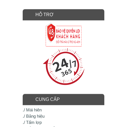
HỖ TRỢ
CUNG CẤP
./ Mái hiên
./ Bảng hiệu
./ Tấm lợp