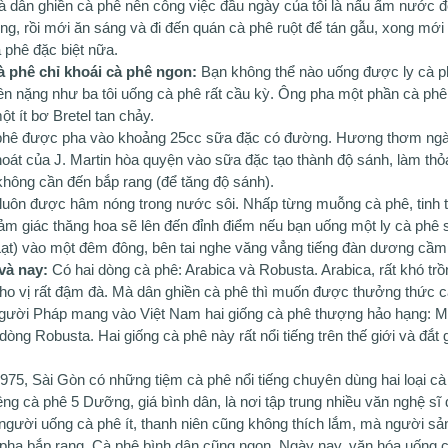
 là dân ghiền cà phê nên công việc đầu ngày của tôi là nấu ấm nước đ
ng, rồi mới ăn sáng và đi đến quán cà phê ruột để tán gẫu, xong mới đ
 phê đặc biệt nữa.
à phê chỉ khoái cà phê ngon:
Bạn không thể nào uống được ly cà ph
ền nặng như ba tôi uống cà phê rất cầu kỳ. Ông pha một phần cà phê
t ít bơ Bretel tan chảy.
phê được pha vào khoảng 25cc sữa đặc có đường. Hương thơm ngào
hoát của J. Martin hòa quyện vào sữa đặc tạo thành độ sánh, làm thỏa
hông cần đến bắp rang (để tăng độ sánh).
luôn được hâm nóng trong nước sôi. Nhấp từng muỗng cà phê, tinh t
ảm giác thăng hoa sẽ lên đến đỉnh điểm nếu bạn uống một ly cà phê 
t) vào một đêm đông, bên tai nghe văng vẳng tiếng đàn dương cầm
và nay:
Có hai dòng cà phê: Arabica và Robusta. Arabica, rất khó trồ
cho vị rất đậm đà. Mà dân ghiền cà phê thì muốn được thưởng thức c
gười Pháp mang vào Việt Nam hai giống cà phê thượng hảo hạng: Mo
dòng Robusta. Hai giống cà phê này rất nổi tiếng trên thế giới và đắ
75, Sài Gòn có những tiệm cà phê nổi tiếng chuyên dùng hai loại c
ng cà phê 5 Dưỡng, giá bình dân, là nơi tập trung nhiều văn nghệ s
người uống cà phê ít, thanh niên cũng không thích lắm, mà người sản
g pha bắp rang. Cà phê bình dân cũng ngon. Ngày nay, văn hóa uống cà