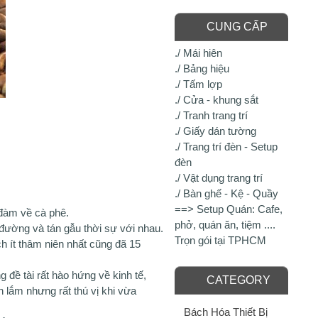
CUNG CẤP
./ Mái hiên
./ Bảng hiệu
./ Tấm lợp
./ Cửa - khung sắt
./ Tranh trang trí
./ Giấy dán tường
./ Trang trí đèn - Setup
đèn
./ Vật dụng trang trí
./ Bàn ghế - Kệ - Quầy
==> Setup Quán: Cafe,
 đàm về cà phê.
phở, quán ăn, tiệm ....
đường và tán gẫu thời sự với nhau.
Trọn gói tại TPHCM
 ít thâm niên nhất cũng đã 15
đề tài rất hào hứng về kinh tế,
CATEGORY
n lắm nhưng rất thú vị khi vừa
Bách Hóa Thiết Bị