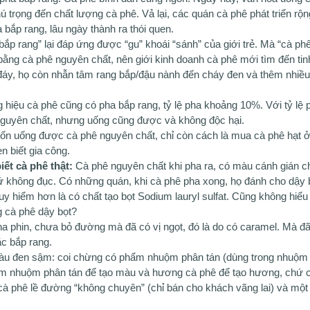
hú trọng đến chất lượng cà phê. Vả lại, các quán cà phê phát triển rộn
a bắp rang, lâu ngày thành ra thói quen.
ắp rang” lại đáp ứng được “gu” khoái “sánh” của giới trẻ. Mà “cà ph
u bằng cà phê nguyên chất, nên giới kinh doanh cà phê mới tìm đến t
áy, họ còn nhẫn tâm rang bắp/đậu nành đến cháy đen và thêm nhiều 
 hiệu cà phê cũng có pha bắp rang, tỷ lệ pha khoảng 10%. Với tỷ lệ
guyên chất, nhưng uống cũng được và không độc hại.
ốn uống được cà phê nguyên chất, chỉ còn cách là mua cà phê hạt
n biết gia công.
ết cà phê thật:
Cà phê
nguyên chất khi pha ra, có màu cánh gián 
ứ không đục. Có những quán, khi cà phê pha xong, họ đánh cho dậy 
uy hiểm hơn là có chất tạo bọt Sodium lauryl sulfat. Cũng không hiểu
g cà phê dậy bọt?
ha phin, chưa bỏ đường mà đã có vị ngọt, đó là do có caramel. Mà đã
c bắp rang.
u đen sậm: coi chừng có phẩm nhuộm phân tán (dùng trong nhuộm vả
 nhuộm phân tán để tạo màu và hương cà phê để tạo hương, chứ c
à phê lề đường “không chuyên” (chỉ bán cho khách vãng lai) và một