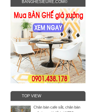
BANGHESIEURE.COM©
TOP VIEW
Chân bàn cafe sắt, chân bàn