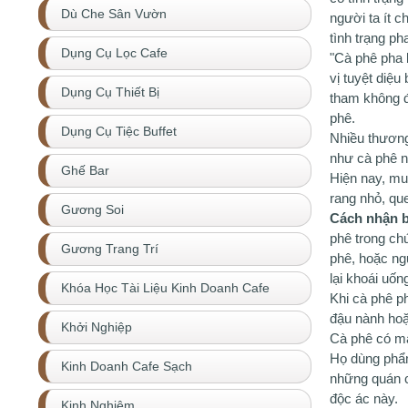
Dù Che Sân Vườn
người ta ít c
tình trạng ph
Dụng Cụ Lọc Cafe
"Cà phê pha b
vị tuyệt diệ
Dụng Cụ Thiết Bị
tham không đ
phê.
Dụng Cụ Tiệc Buffet
Nhiều thương
như cà phê n
Ghế Bar
Hiện nay, mu
rang nhỏ, que
Gương Soi
Cách nhận bi
phê trong ch
Gương Trang Trí
phê, hoặc ng
lại khoái uốn
Khóa Học Tài Liệu Kinh Doanh Cafe
Khi cà phê p
đậu nành hoặ
Khởi Nghiệp
Cà phê có mà
Họ dùng phẩm
Kinh Doanh Cafe Sạch
những quán c
độc ác này.
Kinh Nghiệm