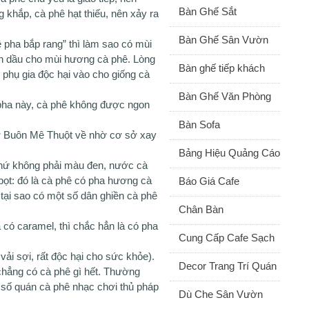
Bàn Ghế Sắt
g khắp, cà phê hạt thiếu, nên xảy ra
Bàn Ghế Sân Vườn
ê pha bắp rang” thì làm sao có mùi
inh dầu cho mùi hương cà phê. Lòng
Bàn ghế tiếp khách
phụ gia độc hại vào cho giống cà
Bàn Ghế Văn Phòng
 pha này, cà phê không được ngon
Bàn Sofa
 ở Buôn Mê Thuột về nhờ cơ sở xay
Bảng Hiệu Quảng Cáo
chứ không phải màu đen, nước cà
bọt: đó là cà phê có pha hương cà
Báo Giá Cafe
 tại sao có một số dân ghiền cà phê
Chân Bàn
 có caramel, thì chắc hẳn là có pha
Cung Cấp Cafe Sạch
i sợi, rất độc hại cho sức khỏe).
Decor Trang Trí Quán
hẳng có cà phê gì hết. Thường
 số quán cà phê nhạc chơi thủ pháp
Dù Che Sân Vườn