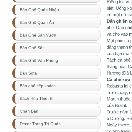
Riêng tôi, vì
biệt. Uống xo
Bàn Ghế Quán Nhậu
có một cữ cà
Dân ghiền c
Bàn Ghế Quán Ăn
phê. Dân ghi
và cho vào mộ
Bàn Ghế Sân Vườn
Một phin cà 
đắng thanh t
Bàn Ghế Sắt
của bạn mà k
Tách cà phê 
Bàn Ghế Văn Phòng
thăng hoa. C
Hương (Đà Lạ
Bàn Sofa
Cà phê xưa 
Robusta lại 
Bàn ghế tiếp khách
Trước đây, n
Martin thuộc 
Bách Hóa Thiết Bị
của Brazil.
Chân Bàn
Trước năm 19
5 Dưỡng. Riê
Decor Trang Trí Quán
Ngày trước, 
có tình trạn