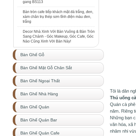
gang BS113
Bàn tròn cafe tiếp khách mặt đá trắng, đen,
xám chân trụ thép sơn tĩnh điện màu đen,
trắng
Decor Nhà Xinh Với Bàn Vuông & Bàn Tròn
Sang Chảnh - Góc Makeup, Góc Cafe, Góc
Nào Cũng Xinh Với Bàn Này!
Bàn Ghế Gỗ
Bàn Ghế Mặt Gỗ Chân Sắt
Bàn Ghế Ngoại Thất
Tôi là dân n
Bàn Ghế Nhà Hàng
Thú uống cà
Quán cà phê 
Bàn Ghế Quán
năm. Riêng tô
Những bạn cà
Bàn Ghế Quán Bar
văn hóa, xã h
nhâm nhi vừa
Bàn Ghế Quán Cafe