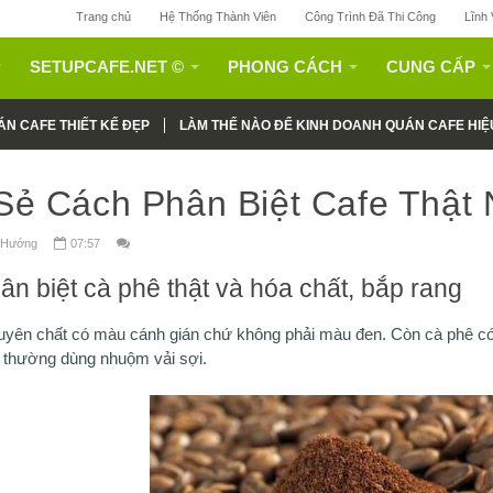
Trang chủ
Hệ Thống Thành Viên
Công Trình Đã Thi Công
Lĩnh
SETUPCAFE.NET ©
PHONG CÁCH
CUNG CẤP
N CAFE THIẾT KẾ ĐẸP
LÀM THẾ NÀO ĐỂ KINH DOANH QUÁN CAFE HIỆ
Sẻ Cách Phân Biệt Cafe Thật
ng Hướng
07:57
n biệt cà phê thật và hóa chất, bắp rang
uyên chất có màu cánh gián chứ không phải màu đen. Còn cà phê có
 thường dùng nhuộm vải sợi.