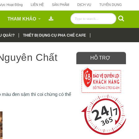
 Vực Hoạt Động
LIÊN HỆ
SẢN PHẨM
DỊCH VỤ
TUYỂN DỤNG
THAM KHẢO
U QUẢ!?
THIẾT BỊ DỤNG CỤ PHA CHẾ CAFE
 Nguyên Chất
HỖ TRỢ
 màu đen sậm thì coi chừng có thể