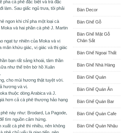
ể pha cà phê đặc biệt và trà đặc
i làm. Sau giấc ngủ trưa, tôi phải
Bàn Decor
ê ngon khi chỉ pha một loại cà
Bàn Ghế Gỗ
 Moka và hai phần cà phê J. Martin
Bàn Ghế Mặt Gỗ
Chân Sắt
 ngạt tự nhiên của Moka và vị
 mãn khứu giác, vị giác và thị giác
Bàn Ghế Ngoại Thất
hần bạn rất sảng khoái, tâm thần
Bàn Ghế Nhà Hàng
sữa như thế trên bờ hồ Xuân
.
Bàn Ghế Quán
ng, cho mùi hương thật tuyệt vời.
ả hương và vị.
Bàn Ghế Quán Ăn
ka thuộc dòng Arabica và J.
t giá hơn cả cà phê thượng hảo hạng
Bàn Ghế Quán Bar
à phê này như: Brodard, La Pagode,
Bàn Ghế Quán Cafe
ĩ để tìm nguồn cảm hứng.
 xuất cà phê thì nhiều, nên không
Bàn Ghế Quán Nhậu
 phê chủ yếu là giao tiếp, nên