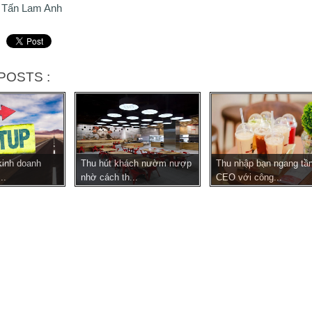
 Tấn Lam Anh
POSTS :
kinh doanh
Thu hút khách nườm nượp
Thu nhập bạn ngang tầ
..
nhờ cách th...
CEO với công...