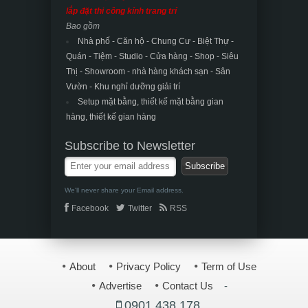
lắp đặt thi công kính trang trí
Bao gồm
Nhà phố - Căn hộ - Chung Cư - Biệt Thự -
Quán - Tiệm - Studio - Cửa hàng - Shop - Siêu
Thị - Showroom - nhà hàng khách sạn -
Sân
Vườn - Khu nghỉ dưỡng giải trí
Setup mặt bằng, thiết kế mặt bằng gian
hàng, thiết kế gian hàng
Subscribe to Newsletter
We'll never share your Email address.
Facebook
Twitter
RSS
About
Privacy Policy
Term of Use
Advertise
Contact Us
-
0901.438.178