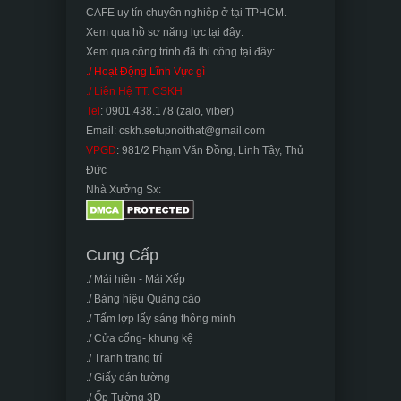
CAFE uy tín chuyên nghiệp ở tại TPHCM.
Xem qua hồ sơ năng lực tại đây:
Xem qua công trình đã thi công tại đây:
./ Hoạt Động Lĩnh Vực gì
./ Liên Hệ TT. CSKH
Tel
: 0901.438.178 (zalo, viber)
Email: cskh.setupnoithat@gmail.com
VPGD
: 981/2 Phạm Văn Đồng, Linh Tây, Thủ
Đức
Nhà Xưởng Sx:
Cung Cấp
./ Mái hiên - Mái Xếp
./ Bảng hiệu Quảng cáo
./ Tấm lợp lấy sáng thông minh
./ Cửa cổng- khung kệ
./ Tranh trang trí
./ Giấy dán tường
./ Ốp Tường 3D