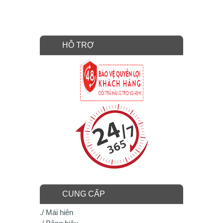
HỖ TRỢ
CUNG CẤP
./ Mái hiên