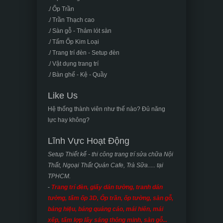
./ Ốp Trần
./ Trần Thạch cao
./ Sàn gỗ - Thảm lót sàn
./ Tấm Ốp Kim Loại
./ Trang trí đèn - Setup đèn
./ Vật dụng trang trí
./ Bàn ghế - Kệ - Quầy
Like Us
Hệ thống thành viên như thế nào? Đủ năng
lực hay không?
Lĩnh Vực Hoạt Động
Setup Thiết kế - thi công trang trí sửa chữa Nội
Thất, Ngoại Thất Quán Cafe, Trà Sữa..... tại
TPHCM.
-
Trang trí đèn, giấy dán tường, tranh dán
tường, tấm ốp 3D, Ốp trần, ốp tường, sàn gỗ,
bảng hiệu, bảng quảng cáo, mái hiên, mái
xếp, tấm lợp lấy sáng thông minh, sàn gỗ...