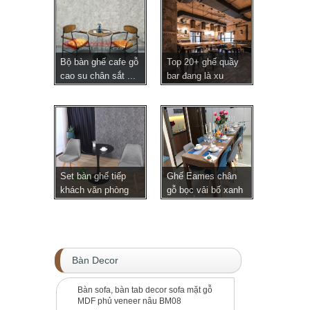
Bộ bàn ghế cafe gỗ
Top 20+ ghế quầy
cao su chân sắt ...
bar đang là xu
hươ...
Set bàn ghế tiếp
Ghế Eames chân
khách văn phòng
gỗ bọc vải bố xanh
gh...
x...
Bàn Decor
Bàn sofa, bàn tab decor sofa mặt gỗ
MDF phủ veneer nâu BM08