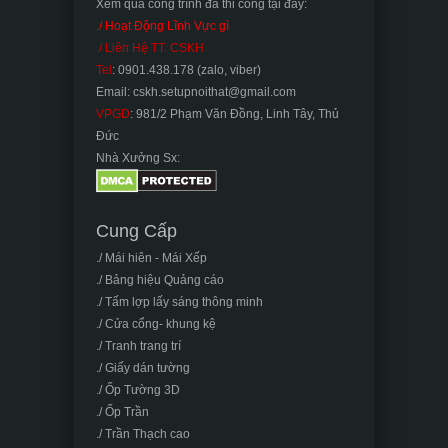
Xem qua công trình đã thi công tại đây:
./ Hoạt Động Lĩnh Vực gì
./ Liên Hệ TT. CSKH
Tel
: 0901.438.178 (zalo, viber)
Email: cskh.setupnoithat@gmail.com
VPGD
: 981/2 Phạm Văn Đồng, Linh Tây, Thủ
Đức
Nhà Xưởng Sx:
Cung Cấp
./ Mái hiên - Mái Xếp
./ Bảng hiệu Quảng cáo
./ Tấm lợp lấy sáng thông minh
./ Cửa cổng- khung kệ
./ Tranh trang trí
./ Giấy dán tường
./ Ốp Tường 3D
./ Ốp Trần
./ Trần Thạch cao