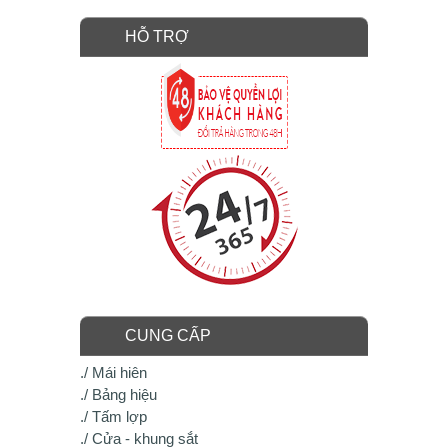
HỖ TRỢ
CUNG CẤP
./ Mái hiên
./ Bảng hiệu
./ Tấm lợp
./ Cửa - khung sắt