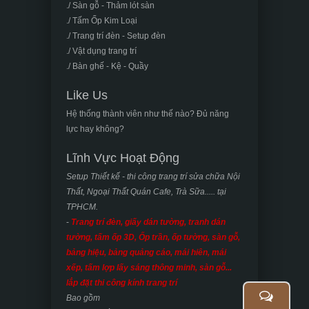
./ Sàn gỗ - Thảm lót sàn
./ Tấm Ốp Kim Loại
./ Trang trí đèn - Setup đèn
./ Vật dụng trang trí
./ Bàn ghế - Kệ - Quầy
Like Us
Hệ thống thành viên như thế nào? Đủ năng
lực hay không?
Lĩnh Vực Hoạt Động
Setup Thiết kế - thi công trang trí sửa chữa Nội
Thất, Ngoại Thất Quán Cafe, Trà Sữa..... tại
TPHCM.
-
Trang trí đèn, giấy dán tường, tranh dán
tường, tấm ốp 3D, Ốp trần, ốp tường, sàn gỗ,
bảng hiệu, bảng quảng cáo, mái hiên, mái
xếp, tấm lợp lấy sáng thông minh, sàn gỗ...
lắp đặt thi công kính trang trí
Bao gồm