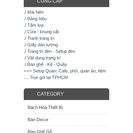
CUNG CẤP
./ Mái hiên
./ Bảng hiệu
./ Tấm lợp
./ Cửa - khung sắt
./ Tranh trang trí
./ Giấy dán tường
./ Trang trí đèn - Setup đèn
./ Vật dụng trang trí
./ Bàn ghế - Kệ - Quầy
==> Setup Quán: Cafe, phở, quán ăn, tiệm
.... Trọn gói tại TPHCM
CATEGORY
Bách Hóa Thiết Bị
Bàn Decor
Bàn Ghế Gỗ