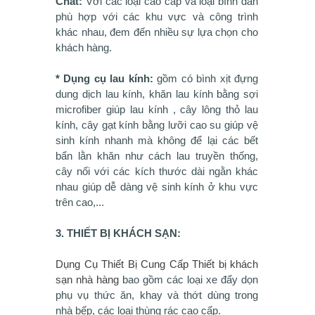
Chất:
Với các loại cao cấp và loại bình dân
phù hợp với các khu vực và công trình
khác nhau, đem đến nhiều sự lựa chọn cho
khách hàng.
* Dụng cụ lau kính:
gồm có bình xịt đựng
dung dịch lau kính, khăn lau kính bằng sợi
microfiber giúp lau kính , cây lông thỏ lau
kính, cây gạt kính bằng lưỡi cao su giúp vệ
sinh kính nhanh mà không để lại các bết
bẩn lằn khăn như cách lau truyền thống,
cây nối với các kích thước dài ngằn khác
nhau giúp dễ dàng vệ sinh kính ở khu vực
trên cao,...
3. THIẾT BỊ KHÁCH SẠN:
Dụng Cụ Thiết Bị Cung Cấp Thiết bị khách
sạn nhà hàng
bao gồm các loại xe đẩy dọn
phụ vụ thức ăn, khay và thớt dùng trong
nhà bếp, các loại thùng rác cao cấp.