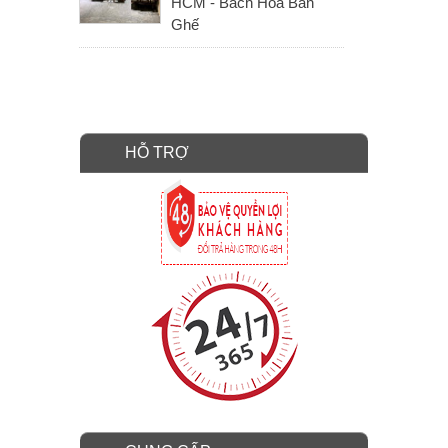
HCM - Bách Hóa Bàn
Ghế
HỖ TRỢ