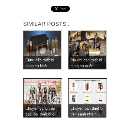
SIMILAR POSTS :
Cung cấp thiết bị
Địa chỉ bán thiết bị
dụng cụ Nhà
dụng cụ quán ...
Hàng,...
Chuyên cung cấp
Chuyên bán thiết bị
các loại thiết bị c...
tiền sảnh nhà h...