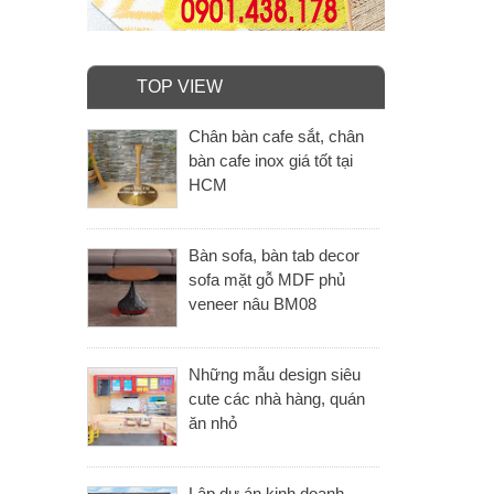
TOP VIEW
Chân bàn cafe sắt, chân
bàn cafe inox giá tốt tại
HCM
Bàn sofa, bàn tab decor
sofa mặt gỗ MDF phủ
veneer nâu BM08
Những mẫu design siêu
cute các nhà hàng, quán
ăn nhỏ
Lập dự án kinh doanh