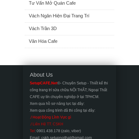
Tư Vấn Mở Quán Cafe
Vách Ngăn Hiện Đại Trang Trí
Vách Trần 3D
Văn Hóa Cafe
About Us
SetupCAFE.Net
©- Chuyên Setup - Thiết kế thi
công trang trí sửa chữa NỘI THẤT; Ngoại Thất
CAFE uy tín chuyên nghiệp ở tại TPHCM.
Xem qua hồ sơ năng lực tại đây:
Xem qua công trình đã thi công tại đây:
./ Hoạt Động Lĩnh Vực gì
./ Liên Hệ TT. CSKH
Tel
: 0901.438.178 (zalo, viber)
Email: cskh.setupnoithat@gmail.com