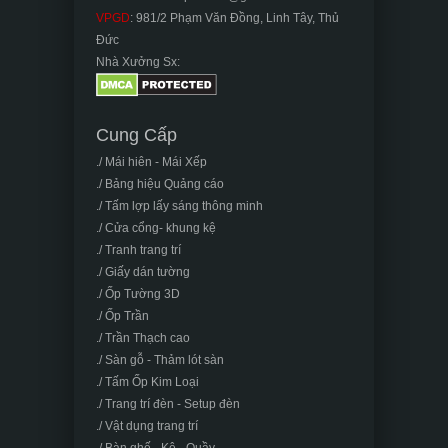
VPGD
: 981/2 Phạm Văn Đồng, Linh Tây, Thủ
Đức
Nhà Xưởng Sx:
Cung Cấp
./ Mái hiên - Mái Xếp
./ Bảng hiệu Quảng cáo
./ Tấm lợp lấy sáng thông minh
./ Cửa cổng- khung kệ
./ Tranh trang trí
./ Giấy dán tường
./ Ốp Tường 3D
./ Ốp Trần
./ Trần Thạch cao
./ Sàn gỗ - Thảm lót sàn
./ Tấm Ốp Kim Loại
./ Trang trí đèn - Setup đèn
./ Vật dụng trang trí