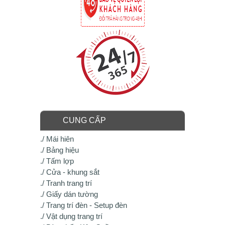
CUNG CẤP
./ Mái hiên
./ Bảng hiệu
./ Tấm lợp
./ Cửa - khung sắt
./ Tranh trang trí
./ Giấy dán tường
./ Trang trí đèn - Setup đèn
./ Vật dụng trang trí