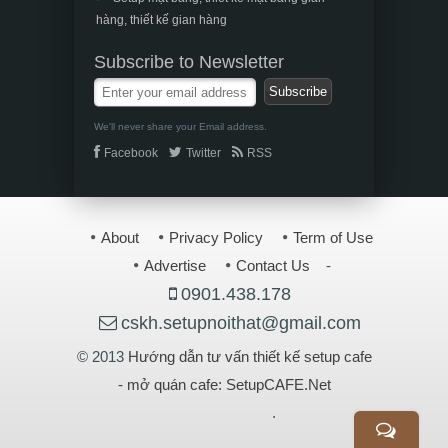
hàng, thiết kế gian hàng
Subscribe to Newsletter
We'll never share your Email address.
Facebook
Twitter
RSS
About
Privacy Policy
Term of Use
Advertise
Contact Us
-
0901.438.178
cskh.setupnoithat@gmail.com
© 2013
Hướng dẫn tư vấn thiết kế setup cafe
- mở quán cafe: SetupCAFE.Net
.