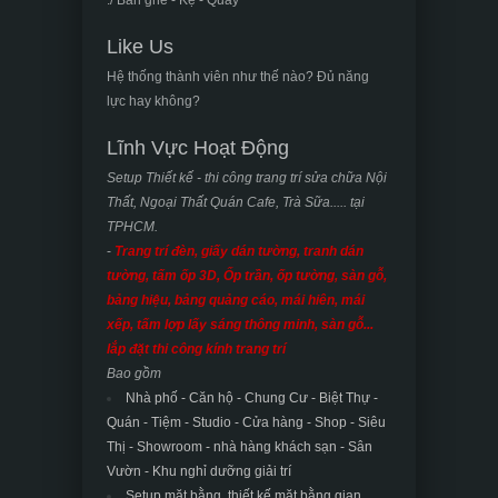
./ Bàn ghế - Kệ - Quầy
Like Us
Hệ thống thành viên như thế nào? Đủ năng
lực hay không?
Lĩnh Vực Hoạt Động
Setup Thiết kế - thi công trang trí sửa chữa Nội
Thất, Ngoại Thất Quán Cafe, Trà Sữa..... tại
TPHCM.
-
Trang trí đèn, giấy dán tường, tranh dán
tường, tấm ốp 3D, Ốp trần, ốp tường, sàn gỗ,
bảng hiệu, bảng quảng cáo, mái hiên, mái
xếp, tấm lợp lấy sáng thông minh, sàn gỗ...
lắp đặt thi công kính trang trí
Bao gồm
Nhà phố - Căn hộ - Chung Cư - Biệt Thự -
Quán - Tiệm - Studio - Cửa hàng - Shop - Siêu
Thị - Showroom - nhà hàng khách sạn -
Sân
Vườn - Khu nghỉ dưỡng giải trí
Setup mặt bằng, thiết kế mặt bằng gian