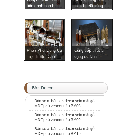
tiền sảnh nhà h...
thiết bị, đồ dùng
c...
Phân Phối Dụng Cụ
Cung cấp thiết bị
Tiệc Buffet Chất ...
dụng cụ Nhà
Hàng,...
Bàn Decor
Bàn sofa, bàn tab decor sofa mặt gỗ
MDF phủ veneer nâu BM08
Bàn sofa, bàn tab decor sofa mặt gỗ
MDF phủ veneer nâu BM09
Bàn sofa, bàn tab decor sofa mặt gỗ
MDF phủ veneer nâu BM10