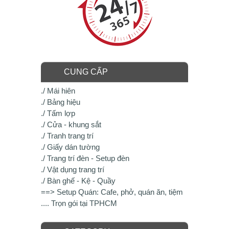
CUNG CẤP
./ Mái hiên
./ Bảng hiệu
./ Tấm lợp
./ Cửa - khung sắt
./ Tranh trang trí
./ Giấy dán tường
./ Trang trí đèn - Setup đèn
./ Vật dụng trang trí
./ Bàn ghế - Kệ - Quầy
==> Setup Quán: Cafe, phở, quán ăn, tiệm
.... Trọn gói tại TPHCM