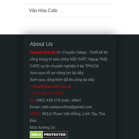
Văn Hóa Cafe
About Us
SetupCAFE.Net
©- Chuyên Setup - Thiết kế thi
công trang trí sửa chữa NỘI THẤT; Ngoại Thất
CAFE uy tín chuyên nghiệp ở tại TPHCM.
Xem qua hồ sơ năng lực tại đây:
Xem qua công trình đã thi công tại đây:
./ Hoạt Động Lĩnh Vực gì
./ Liên Hệ TT. CSKH
Tel
: 0901.438.178 (zalo, viber)
Email: cskh.setupnoithat@gmail.com
VPGD
: 981/2 Phạm Văn Đồng, Linh Tây, Thủ
Đức
Nhà Xưởng Sx: