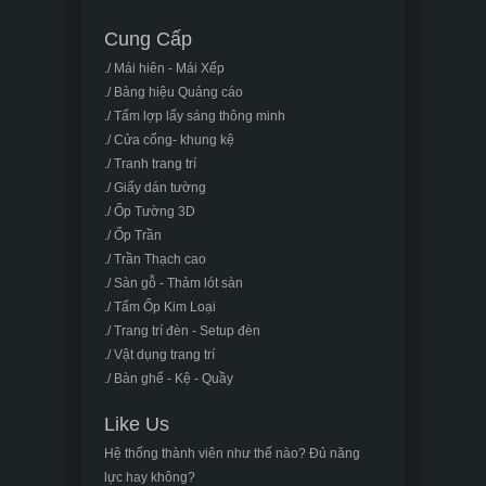
Cung Cấp
./ Mái hiên - Mái Xếp
./ Bảng hiệu Quảng cáo
./ Tấm lợp lấy sáng thông minh
./ Cửa cổng- khung kệ
./ Tranh trang trí
./ Giấy dán tường
./ Ốp Tường 3D
./ Ốp Trần
./ Trần Thạch cao
./ Sàn gỗ - Thảm lót sàn
./ Tấm Ốp Kim Loại
./ Trang trí đèn - Setup đèn
./ Vật dụng trang trí
./ Bàn ghế - Kệ - Quầy
Like Us
Hệ thống thành viên như thế nào? Đủ năng
lực hay không?