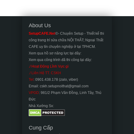
About Us
SetupCAFE.Net
©- Chuyên Setup - Thiết kế thi
công trang trí sửa chữa NỘI THẤT; Ngoại Thất
CAFE uy tín chuyên nghiệp ở tại TPHCM.
Xem qua hồ sơ năng lực tại đây:
Xem qua công trình đã thi công tại đây:
./ Hoạt Động Lĩnh Vực gì
./ Liên Hệ TT. CSKH
Tel
: 0901.438.178 (zalo, viber)
Email: cskh.setupnoithat@gmail.com
VPGD
: 981/2 Phạm Văn Đồng, Linh Tây, Thủ
Đức
Nhà Xưởng Sx:
Cung Cấp