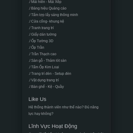
./ Mái hiên - Mái Xếp
./ Bảng hiệu Quảng cáo
./ Tấm lợp lấy sáng thông minh
./ Cửa cổng- khung kệ
./ Tranh trang trí
./ Giấy dán tường
./ Ốp Tường 3D
./ Ốp Trần
./ Trần Thạch cao
./ Sàn gỗ - Thảm lót sàn
./ Tấm Ốp Kim Loại
./ Trang trí đèn - Setup đèn
./ Vật dụng trang trí
./ Bàn ghế - Kệ - Quầy
Like Us
Hệ thống thành viên như thế nào? Đủ năng
lực hay không?
Lĩnh Vực Hoạt Động