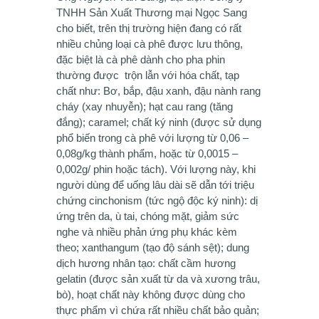
TNHH Sản Xuất Thương mại Ngọc Sang
cho biết, trên thị trường hiện đang có rất
nhiều chủng loại cà phê được lưu thông,
đặc biệt là cà phê dành cho pha phin
thường được trộn lẫn với hóa chất, tạp
chất như: Bơ, bắp, đậu xanh, đậu nành rang
cháy (xay nhuyễn); hạt cau rang (tăng
đắng); caramel; chất ký ninh (được sử dụng
phổ biến trong cà phê với lượng từ 0,06 –
0,08g/kg thành phẩm, hoặc từ 0,0015 –
0,002g/ phin hoặc tách). Với lượng này, khi
người dùng để uống lâu dài sẽ dẫn tới triệu
chứng cinchonism (tức ngộ độc ký ninh): dị
ứng trên da, ù tai, chóng mặt, giảm sức
nghe và nhiều phản ứng phụ khác kèm
theo; xanthangum (tạo độ sánh sệt); dung
dịch hương nhân tạo: chất cầm hương
gelatin (được sản xuất từ da và xương trâu,
bò), hoạt chất này không được dùng cho
thực phẩm vì chứa rất nhiều chất bảo quản;