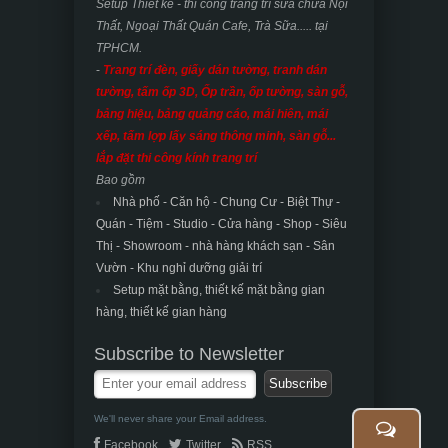
Setup Thiết kế - thi công trang trí sửa chữa Nội
Thất, Ngoại Thất Quán Cafe, Trà Sữa..... tại
TPHCM.
-
Trang trí đèn, giấy dán tường, tranh dán
tường, tấm ốp 3D, Ốp trần, ốp tường, sàn gỗ,
bảng hiệu, bảng quảng cáo, mái hiên, mái
xếp, tấm lợp lấy sáng thông minh, sàn gỗ...
lắp đặt thi công kính trang trí
Bao gồm
Nhà phố - Căn hộ - Chung Cư - Biệt Thự -
Quán - Tiệm - Studio - Cửa hàng - Shop - Siêu
Thị - Showroom - nhà hàng khách sạn -
Sân
Vườn - Khu nghỉ dưỡng giải trí
Setup mặt bằng, thiết kế mặt bằng gian
hàng, thiết kế gian hàng
Subscribe to Newsletter
We'll never share your Email address.
Facebook
Twitter
RSS