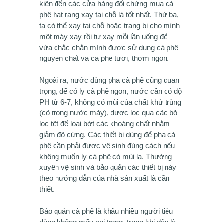
kiện đến các cửa hàng đối chứng mua cà
phê hạt rang xay tại chỗ là tốt nhất. Thứ ba,
ta có thể xay tại chỗ hoặc trang bị cho mình
một máy xay rồi tự xay mỗi lần uống để
vừa chắc chắn mình được sử dụng cà phê
nguyên chất và cà phê tươi, thơm ngon.
Ngoài ra, nước dùng pha cà phê cũng quan
trọng, để có ly cà phê ngon, nước cần có độ
PH từ 6-7, không có mùi của chất khử trùng
(có trong nước máy), được lọc qua các bộ
lọc tốt để loại bớt các khoáng chất nhằm
giảm độ cứng. Các thiết bị dùng để pha cà
phê cần phải được vệ sinh đúng cách nếu
không muốn ly cà phê có mùi lạ. Thường
xuyên vệ sinh và bảo quản các thiết bị này
theo hướng dẫn của nhà sản xuất là cần
thiết.
Bảo quản cà phê là khâu nhiều người tiêu
dùng không mấy coi trọng, trong khi đây là