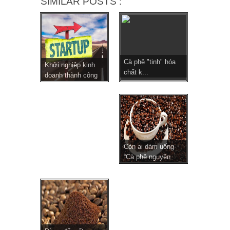
SIMILAR POSTS :
Cà phê "tinh" hóa
Khởi nghiệp kinh
chất k...
doanh thành công
c...
Còn ai dám uống
“Cà phê nguyên
chất...