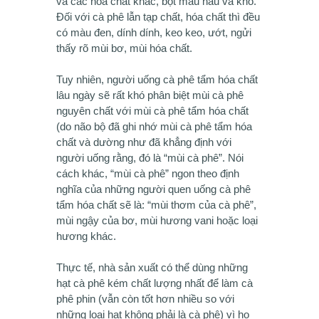
và các hóa chất khác, bột màu nâu và khô.
Đối với cà phê lẫn tạp chất, hóa chất thì đều
có màu đen, dính dính, keo keo, ướt, ngửi
thấy rõ mùi bơ, mùi hóa chất.
Tuy nhiên, người uống cà phê tẩm hóa chất
lâu ngày sẽ rất khó phân biệt mùi cà phê
nguyên chất với mùi cà phê tẩm hóa chất
(do não bộ đã ghi nhớ mùi cà phê tẩm hóa
chất và dường như đã khẳng định với
người uống rằng, đó là “mùi cà phê”. Nói
cách khác, “mùi cà phê” ngon theo định
nghĩa của những người quen uống cà phê
tẩm hóa chất sẽ là: “mùi thơm của cà phê”,
mùi ngậy của bơ, mùi hương vani hoặc loại
hương khác.
Thực tế, nhà sản xuất có thể dùng những
hạt cà phê kém chất lượng nhất để làm cà
phê phin (vẫn còn tốt hơn nhiều so với
những loại hạt không phải là cà phê) vì họ