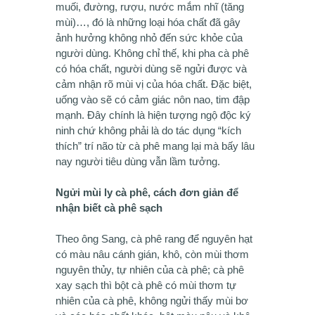
muối, đường, rượu, nước mắm nhĩ (tăng
mùi)…, đó là những loại hóa chất đã gây
ảnh hưởng không nhỏ đến sức khỏe của
người dùng. Không chỉ thế, khi pha cà phê
có hóa chất, người dùng sẽ ngửi được và
cảm nhận rõ mùi vị của hóa chất. Đặc biệt,
uống vào sẽ có cảm giác nôn nao, tim đập
mạnh. Đây chính là hiện tượng ngộ độc ký
ninh chứ không phải là do tác dụng “kích
thích” trí não từ cà phê mang lại mà bấy lâu
nay người tiêu dùng vẫn lầm tưởng.
Ngửi mùi ly cà phê, cách đơn giản để
nhận biết cà phê sạch
Theo ông Sang, cà phê rang để nguyên hạt
có màu nâu cánh gián, khô, còn mùi thơm
nguyên thủy, tự nhiên của cà phê; cà phê
xay sạch thì bột cà phê có mùi thơm tự
nhiên của cà phê, không ngửi thấy mùi bơ