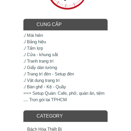
CUNG CẤP
./ Mái hiên
./ Bảng hiệu
./ Tấm lợp
./ Cửa - khung sắt
./ Tranh trang trí
./ Giấy dán tường
./ Trang trí đèn - Setup đèn
./ Vật dụng trang trí
./ Bàn ghế - Kệ - Quầy
==> Setup Quán: Cafe, phở, quán ăn, tiệm
.... Trọn gói tại TPHCM
CATEGORY
Bách Hóa Thiết Bị