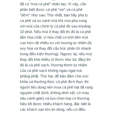
đã có “mùi cà phê” nhân tạo. Vì vậy, cần
phân biệt được cà phê “xịn” và cà phê
“dởm” như sau: Thứ nhất, bạn hãy pha ly
cà phê và so sánh mùi khi vừa pha xong
với mùi của chính ly cà phê đó sau khoảng
10 phút. Nếu mùi ít thay đổi thì đó là cà phê
tẩm hóa chất, vì hóa chất có tính bền mùi
cao hơn rất nhiều so với hương tự nhiên (bị
oxy hóa và thay đổi cấu trúc phân tử nhanh
trong điều kiện thường). Ngược lại, nếu mùi
thay đổi khá nhiều (ít thơm như lúc đầu) thì
đó là cà phê sạch. Hương thơm tự nhiên
của cà phê sạch không ngào ngạt mà
phảng phất. Thứ hai, để bảo đảm cho sức
khỏe và thưởng thức cà phê đích thực thì
người tiêu dùng nên mua cà phê hạt đã rang
nguyên chất (khô, không dính sệt, có màu
nâu cánh gián) và lựa chọn loại có thương
hiệu tốt được nhiều khách hàng, đặc biệt là
các khách sạn lớn tin dùng, nếu có điều